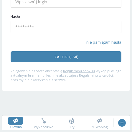
Hasło
nie pamiętam hasła
ZALOGUJ SIĘ
Zalogowanie oznacza akceptację
Regulaminu serwisu
Wykop.pl w jego
aktualnym brzmieniu. Jeśli nie akceptujesz Regulaminu w całości,
prosimy o niekorzystanie z serwisu.
Główna
Wykopalisko
Hity
Mikroblog