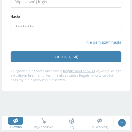
Hasło
nie pamiętam hasła
ZALOGUJ SIĘ
Zalogowanie oznacza akceptację
Regulaminu serwisu
Wykop.pl w jego
aktualnym brzmieniu. Jeśli nie akceptujesz Regulaminu w całości,
prosimy o niekorzystanie z serwisu.
Główna
Wykopalisko
Hity
Mikroblog