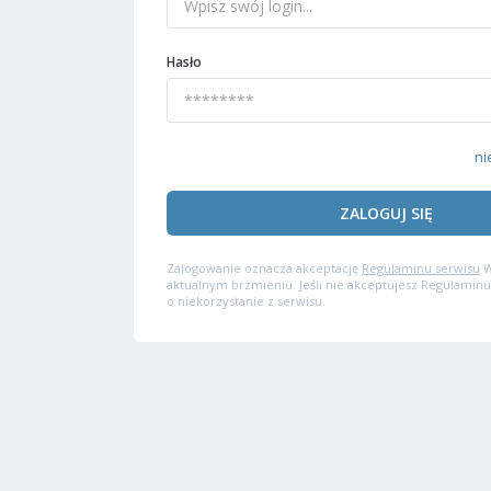
Hasło
ni
ZALOGUJ SIĘ
Zalogowanie oznacza akceptację
Regulaminu serwisu
W
aktualnym brzmieniu. Jeśli nie akceptujesz Regulaminu
o niekorzystanie z serwisu.