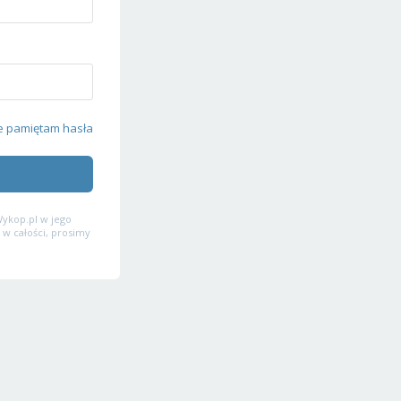
e pamiętam hasła
ykop.pl w jego
 w całości, prosimy