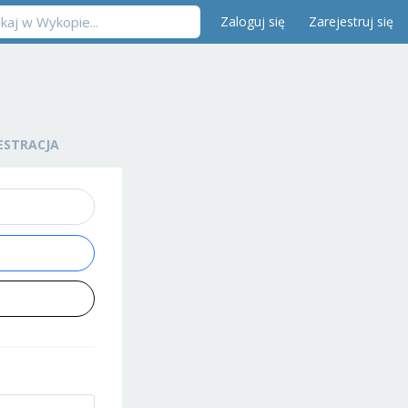
Zaloguj się
Zarejestruj się
ESTRACJA