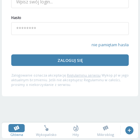
Hasło
nie pamiętam hasła
ZALOGUJ SIĘ
Zalogowanie oznacza akceptację
Regulaminu serwisu
Wykop.pl w jego
aktualnym brzmieniu. Jeśli nie akceptujesz Regulaminu w całości,
prosimy o niekorzystanie z serwisu.
Główna
Wykopalisko
Hity
Mikroblog