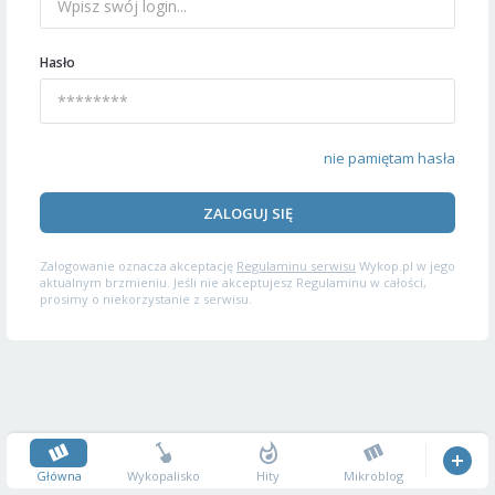
Hasło
nie pamiętam hasła
ZALOGUJ SIĘ
Zalogowanie oznacza akceptację
Regulaminu serwisu
Wykop.pl w jego
aktualnym brzmieniu. Jeśli nie akceptujesz Regulaminu w całości,
prosimy o niekorzystanie z serwisu.
Główna
Wykopalisko
Hity
Mikroblog