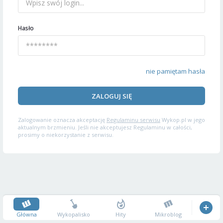
Hasło
nie pamiętam hasła
ZALOGUJ SIĘ
Zalogowanie oznacza akceptację
Regulaminu serwisu
Wykop.pl w jego
aktualnym brzmieniu. Jeśli nie akceptujesz Regulaminu w całości,
prosimy o niekorzystanie z serwisu.
Główna
Wykopalisko
Hity
Mikroblog