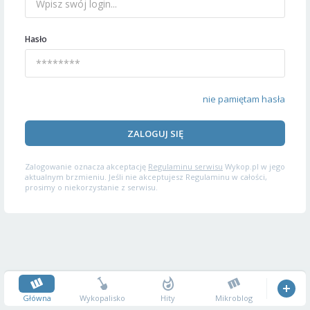
Hasło
nie pamiętam hasła
ZALOGUJ SIĘ
Zalogowanie oznacza akceptację
Regulaminu serwisu
Wykop.pl w jego
aktualnym brzmieniu. Jeśli nie akceptujesz Regulaminu w całości,
prosimy o niekorzystanie z serwisu.
Główna
Wykopalisko
Hity
Mikroblog