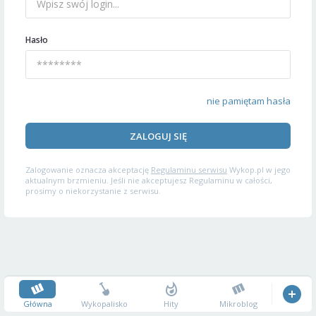
Hasło
nie pamiętam hasła
ZALOGUJ SIĘ
Zalogowanie oznacza akceptację
Regulaminu serwisu
Wykop.pl w jego
aktualnym brzmieniu. Jeśli nie akceptujesz Regulaminu w całości,
prosimy o niekorzystanie z serwisu.
Główna
Wykopalisko
Hity
Mikroblog