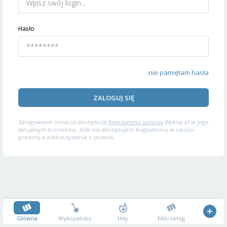
Hasło
nie pamiętam hasła
ZALOGUJ SIĘ
Zalogowanie oznacza akceptację
Regulaminu serwisu
Wykop.pl w jego
aktualnym brzmieniu. Jeśli nie akceptujesz Regulaminu w całości,
prosimy o niekorzystanie z serwisu.
Główna
Wykopalisko
Hity
Mikroblog