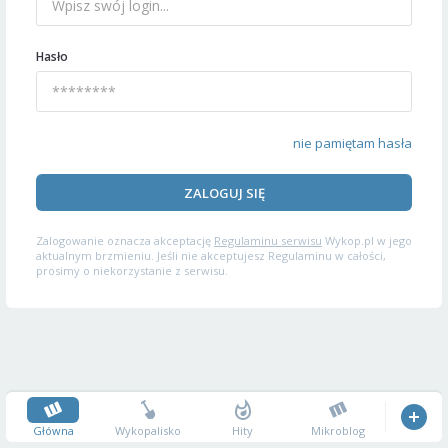
Hasło
nie pamiętam hasła
ZALOGUJ SIĘ
Zalogowanie oznacza akceptację
Regulaminu serwisu
Wykop.pl w jego
aktualnym brzmieniu. Jeśli nie akceptujesz Regulaminu w całości,
prosimy o niekorzystanie z serwisu.
Główna
Wykopalisko
Hity
Mikroblog