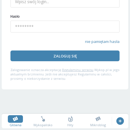
Hasło
nie pamiętam hasła
ZALOGUJ SIĘ
Zalogowanie oznacza akceptację
Regulaminu serwisu
Wykop.pl w jego
aktualnym brzmieniu. Jeśli nie akceptujesz Regulaminu w całości,
prosimy o niekorzystanie z serwisu.
Główna
Wykopalisko
Hity
Mikroblog