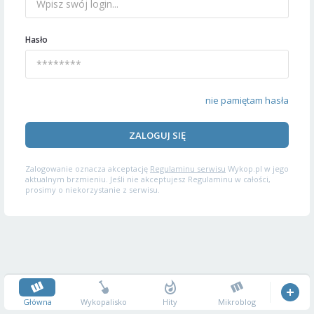
Hasło
nie pamiętam hasła
ZALOGUJ SIĘ
Zalogowanie oznacza akceptację
Regulaminu serwisu
Wykop.pl w jego
aktualnym brzmieniu. Jeśli nie akceptujesz Regulaminu w całości,
prosimy o niekorzystanie z serwisu.
Główna
Wykopalisko
Hity
Mikroblog