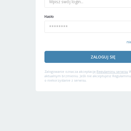
Hasło
ni
ZALOGUJ SIĘ
Zalogowanie oznacza akceptację
Regulaminu serwisu
W
aktualnym brzmieniu. Jeśli nie akceptujesz Regulaminu
o niekorzystanie z serwisu.