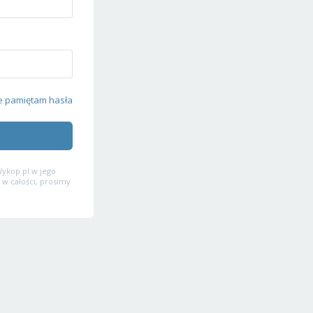
e pamiętam hasła
ykop.pl w jego
 w całości, prosimy