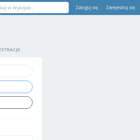
Zaloguj się
Zarejestruj się
ESTRACJA