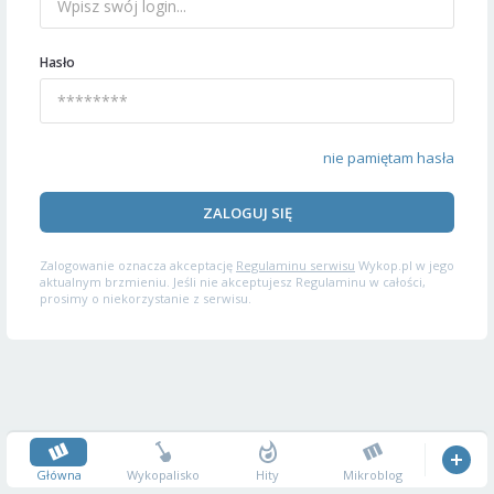
Hasło
nie pamiętam hasła
ZALOGUJ SIĘ
Zalogowanie oznacza akceptację
Regulaminu serwisu
Wykop.pl w jego
aktualnym brzmieniu. Jeśli nie akceptujesz Regulaminu w całości,
prosimy o niekorzystanie z serwisu.
Główna
Wykopalisko
Hity
Mikroblog