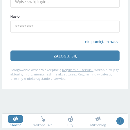
Hasło
nie pamiętam hasła
ZALOGUJ SIĘ
Zalogowanie oznacza akceptację
Regulaminu serwisu
Wykop.pl w jego
aktualnym brzmieniu. Jeśli nie akceptujesz Regulaminu w całości,
prosimy o niekorzystanie z serwisu.
Główna
Wykopalisko
Hity
Mikroblog