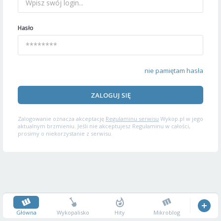
Hasło
nie pamiętam hasła
ZALOGUJ SIĘ
Zalogowanie oznacza akceptację
Regulaminu serwisu
Wykop.pl w jego
aktualnym brzmieniu. Jeśli nie akceptujesz Regulaminu w całości,
prosimy o niekorzystanie z serwisu.
Główna
Wykopalisko
Hity
Mikroblog