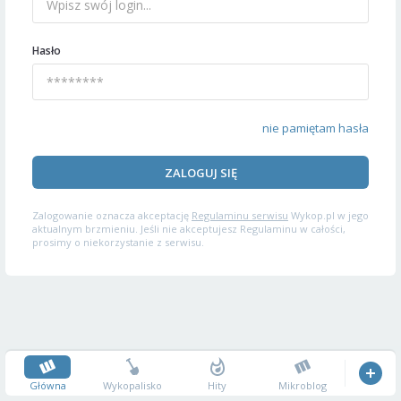
Hasło
nie pamiętam hasła
ZALOGUJ SIĘ
Zalogowanie oznacza akceptację
Regulaminu serwisu
Wykop.pl w jego
aktualnym brzmieniu. Jeśli nie akceptujesz Regulaminu w całości,
prosimy o niekorzystanie z serwisu.
Główna
Wykopalisko
Hity
Mikroblog