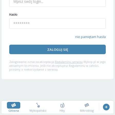
Hasło
nie pamiętam hasła
ZALOGUJ SIĘ
Zalogowanie oznacza akceptację
Regulaminu serwisu
Wykop.pl w jego
aktualnym brzmieniu. Jeśli nie akceptujesz Regulaminu w całości,
prosimy o niekorzystanie z serwisu.
Główna
Wykopalisko
Hity
Mikroblog