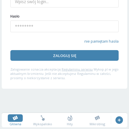
Hasło
nie pamiętam hasła
ZALOGUJ SIĘ
Zalogowanie oznacza akceptację
Regulaminu serwisu
Wykop.pl w jego
aktualnym brzmieniu. Jeśli nie akceptujesz Regulaminu w całości,
prosimy o niekorzystanie z serwisu.
Główna
Wykopalisko
Hity
Mikroblog