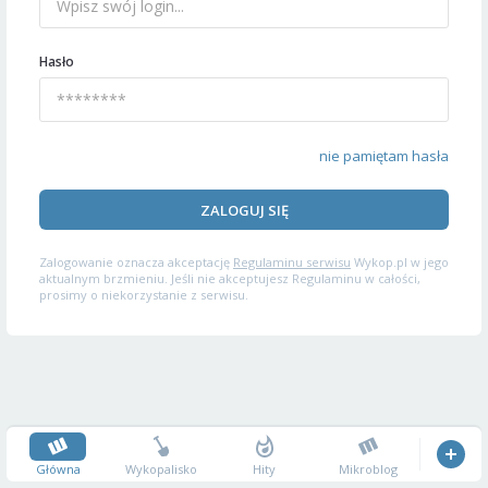
Hasło
nie pamiętam hasła
ZALOGUJ SIĘ
Zalogowanie oznacza akceptację
Regulaminu serwisu
Wykop.pl w jego
aktualnym brzmieniu. Jeśli nie akceptujesz Regulaminu w całości,
prosimy o niekorzystanie z serwisu.
Główna
Wykopalisko
Hity
Mikroblog