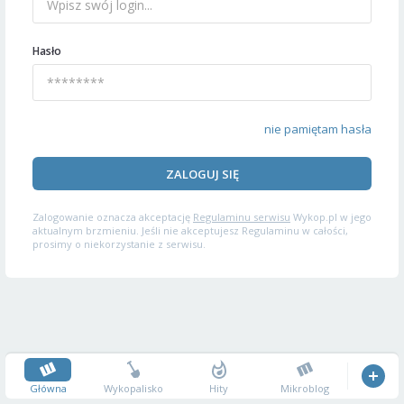
Hasło
nie pamiętam hasła
ZALOGUJ SIĘ
Zalogowanie oznacza akceptację
Regulaminu serwisu
Wykop.pl w jego
aktualnym brzmieniu. Jeśli nie akceptujesz Regulaminu w całości,
prosimy o niekorzystanie z serwisu.
Główna
Wykopalisko
Hity
Mikroblog