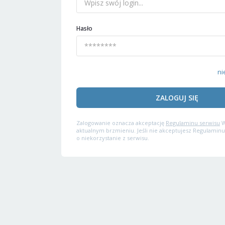
Hasło
ni
ZALOGUJ SIĘ
Zalogowanie oznacza akceptację
Regulaminu serwisu
W
aktualnym brzmieniu. Jeśli nie akceptujesz Regulaminu
o niekorzystanie z serwisu.