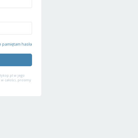
e pamiętam hasła
ykop.pl w jego
 w całości, prosimy