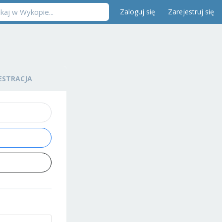
Zaloguj się
Zarejestruj się
ESTRACJA