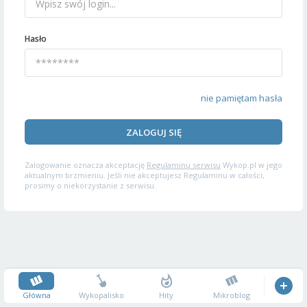
Hasło
nie pamiętam hasła
ZALOGUJ SIĘ
Zalogowanie oznacza akceptację
Regulaminu serwisu
Wykop.pl w jego
aktualnym brzmieniu. Jeśli nie akceptujesz Regulaminu w całości,
prosimy o niekorzystanie z serwisu.
Główna
Wykopalisko
Hity
Mikroblog