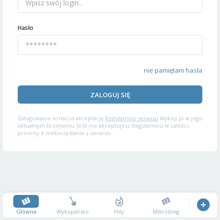
Hasło
nie pamiętam hasła
ZALOGUJ SIĘ
Zalogowanie oznacza akceptację
Regulaminu serwisu
Wykop.pl w jego
aktualnym brzmieniu. Jeśli nie akceptujesz Regulaminu w całości,
prosimy o niekorzystanie z serwisu.
Główna
Wykopalisko
Hity
Mikroblog