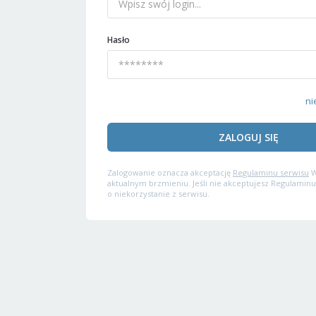
Hasło
ni
ZALOGUJ SIĘ
Zalogowanie oznacza akceptację
Regulaminu serwisu
W
aktualnym brzmieniu. Jeśli nie akceptujesz Regulaminu
o niekorzystanie z serwisu.