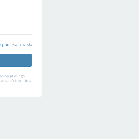
e pamiętam hasła
ykop.pl w jego
 w całości, prosimy