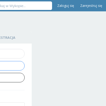
Zaloguj się
Zarejestruj się
ESTRACJA