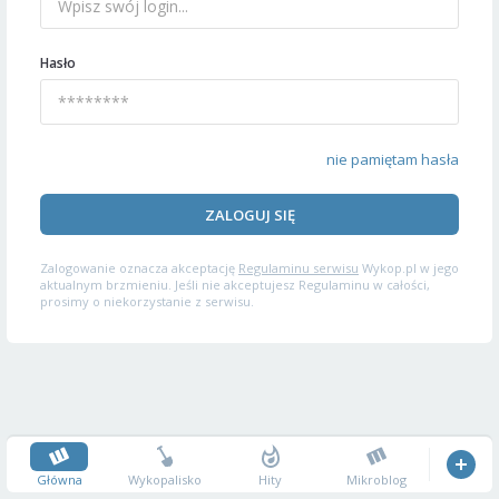
Hasło
nie pamiętam hasła
ZALOGUJ SIĘ
Zalogowanie oznacza akceptację
Regulaminu serwisu
Wykop.pl w jego
aktualnym brzmieniu. Jeśli nie akceptujesz Regulaminu w całości,
prosimy o niekorzystanie z serwisu.
Główna
Wykopalisko
Hity
Mikroblog