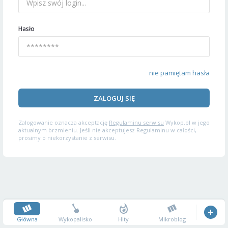
Hasło
nie pamiętam hasła
ZALOGUJ SIĘ
Zalogowanie oznacza akceptację
Regulaminu serwisu
Wykop.pl w jego
aktualnym brzmieniu. Jeśli nie akceptujesz Regulaminu w całości,
prosimy o niekorzystanie z serwisu.
Główna
Wykopalisko
Hity
Mikroblog