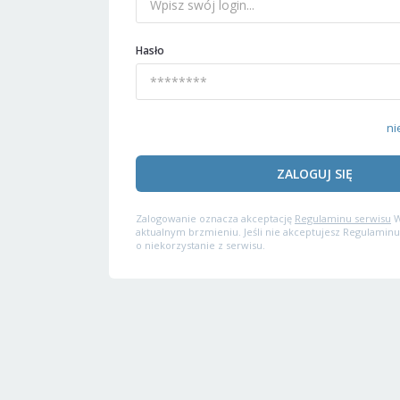
Hasło
ni
ZALOGUJ SIĘ
Zalogowanie oznacza akceptację
Regulaminu serwisu
W
aktualnym brzmieniu. Jeśli nie akceptujesz Regulaminu
o niekorzystanie z serwisu.