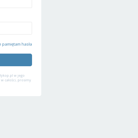
e pamiętam hasła
ykop.pl w jego
 w całości, prosimy