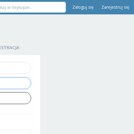
Zaloguj się
Zarejestruj się
ESTRACJA