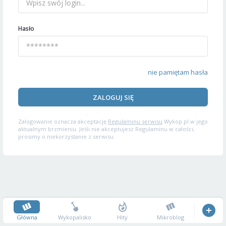
Hasło
nie pamiętam hasła
ZALOGUJ SIĘ
Zalogowanie oznacza akceptację
Regulaminu serwisu
Wykop.pl w jego
aktualnym brzmieniu. Jeśli nie akceptujesz Regulaminu w całości,
prosimy o niekorzystanie z serwisu.
Główna
Wykopalisko
Hity
Mikroblog