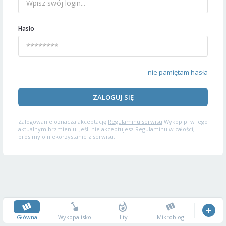
Hasło
nie pamiętam hasła
ZALOGUJ SIĘ
Zalogowanie oznacza akceptację
Regulaminu serwisu
Wykop.pl w jego
aktualnym brzmieniu. Jeśli nie akceptujesz Regulaminu w całości,
prosimy o niekorzystanie z serwisu.
Główna
Wykopalisko
Hity
Mikroblog