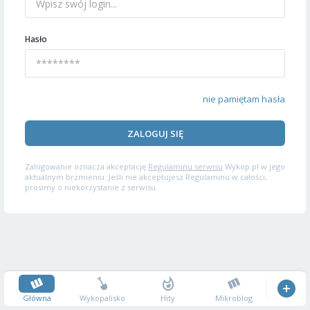
Hasło
nie pamiętam hasła
ZALOGUJ SIĘ
Zalogowanie oznacza akceptację
Regulaminu serwisu
Wykop.pl w jego
aktualnym brzmieniu. Jeśli nie akceptujesz Regulaminu w całości,
prosimy o niekorzystanie z serwisu.
Główna
Wykopalisko
Hity
Mikroblog