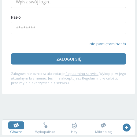
Hasło
nie pamiętam hasła
ZALOGUJ SIĘ
Zalogowanie oznacza akceptację
Regulaminu serwisu
Wykop.pl w jego
aktualnym brzmieniu. Jeśli nie akceptujesz Regulaminu w całości,
prosimy o niekorzystanie z serwisu.
Główna
Wykopalisko
Hity
Mikroblog