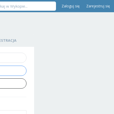
Zaloguj się
Zarejestruj się
ESTRACJA