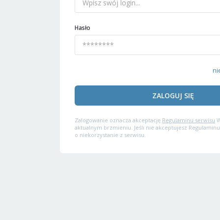
Hasło
ni
ZALOGUJ SIĘ
Zalogowanie oznacza akceptację
Regulaminu serwisu
W
aktualnym brzmieniu. Jeśli nie akceptujesz Regulaminu
o niekorzystanie z serwisu.