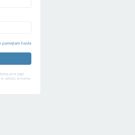
e pamiętam hasła
ykop.pl w jego
 w całości, prosimy