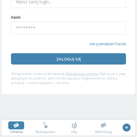
Hasło
nie pamiętam hasła
ZALOGUJ SIĘ
Zalogowanie oznacza akceptację
Regulaminu serwisu
Wykop.pl w jego
aktualnym brzmieniu. Jeśli nie akceptujesz Regulaminu w całości,
prosimy o niekorzystanie z serwisu.
Główna
Wykopalisko
Hity
Mikroblog