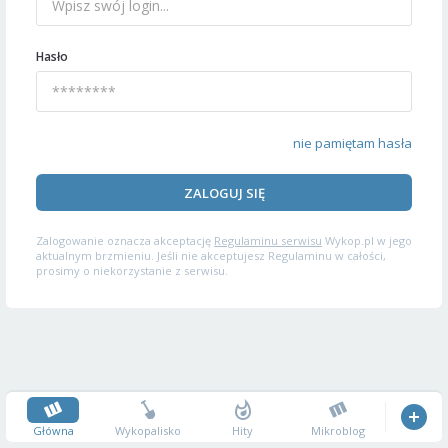
Hasło
nie pamiętam hasła
ZALOGUJ SIĘ
Zalogowanie oznacza akceptację
Regulaminu serwisu
Wykop.pl w jego
aktualnym brzmieniu. Jeśli nie akceptujesz Regulaminu w całości,
prosimy o niekorzystanie z serwisu.
Główna
Wykopalisko
Hity
Mikroblog