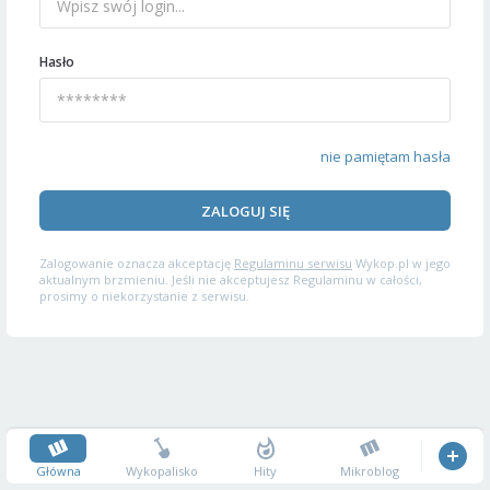
Hasło
nie pamiętam hasła
ZALOGUJ SIĘ
Zalogowanie oznacza akceptację
Regulaminu serwisu
Wykop.pl w jego
aktualnym brzmieniu. Jeśli nie akceptujesz Regulaminu w całości,
prosimy o niekorzystanie z serwisu.
Główna
Wykopalisko
Hity
Mikroblog