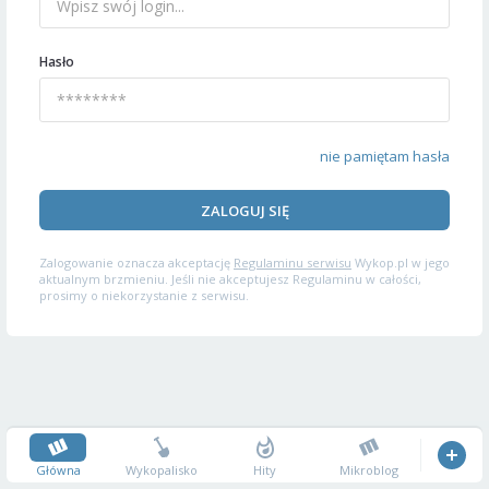
Hasło
nie pamiętam hasła
ZALOGUJ SIĘ
Zalogowanie oznacza akceptację
Regulaminu serwisu
Wykop.pl w jego
aktualnym brzmieniu. Jeśli nie akceptujesz Regulaminu w całości,
prosimy o niekorzystanie z serwisu.
Główna
Wykopalisko
Hity
Mikroblog