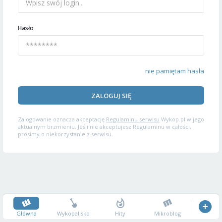
Hasło
nie pamiętam hasła
ZALOGUJ SIĘ
Zalogowanie oznacza akceptację
Regulaminu serwisu
Wykop.pl w jego
aktualnym brzmieniu. Jeśli nie akceptujesz Regulaminu w całości,
prosimy o niekorzystanie z serwisu.
Główna
Wykopalisko
Hity
Mikroblog