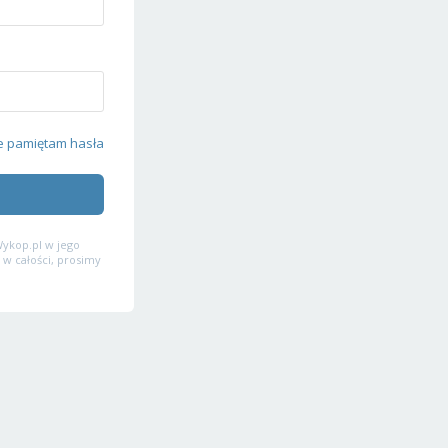
e pamiętam hasła
ykop.pl w jego
 w całości, prosimy