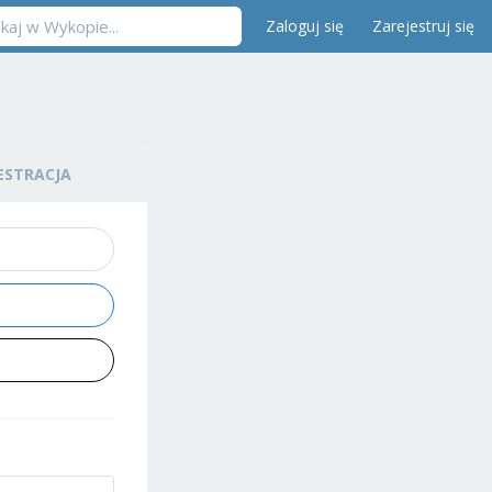
Zaloguj się
Zarejestruj się
ESTRACJA