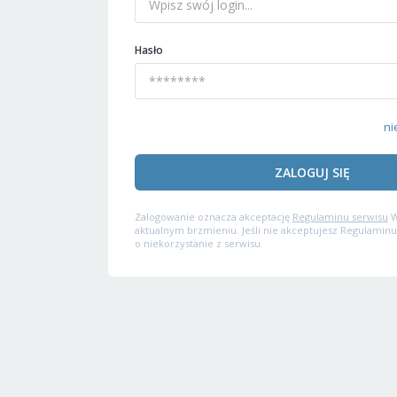
Hasło
ni
ZALOGUJ SIĘ
Zalogowanie oznacza akceptację
Regulaminu serwisu
W
aktualnym brzmieniu. Jeśli nie akceptujesz Regulaminu
o niekorzystanie z serwisu.