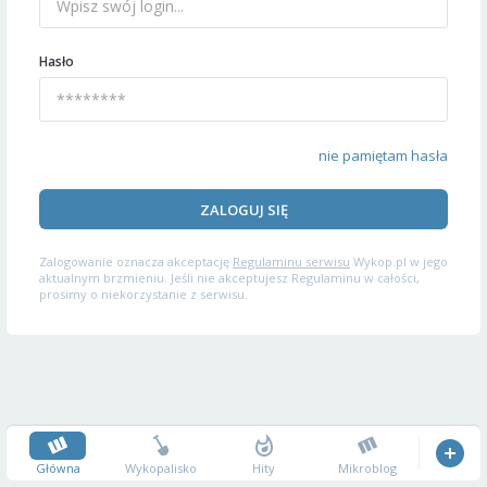
Hasło
nie pamiętam hasła
ZALOGUJ SIĘ
Zalogowanie oznacza akceptację
Regulaminu serwisu
Wykop.pl w jego
aktualnym brzmieniu. Jeśli nie akceptujesz Regulaminu w całości,
prosimy o niekorzystanie z serwisu.
Główna
Wykopalisko
Hity
Mikroblog