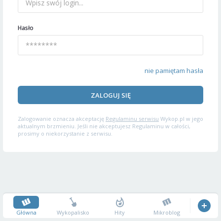
Hasło
nie pamiętam hasła
ZALOGUJ SIĘ
Zalogowanie oznacza akceptację
Regulaminu serwisu
Wykop.pl w jego
aktualnym brzmieniu. Jeśli nie akceptujesz Regulaminu w całości,
prosimy o niekorzystanie z serwisu.
Główna
Wykopalisko
Hity
Mikroblog