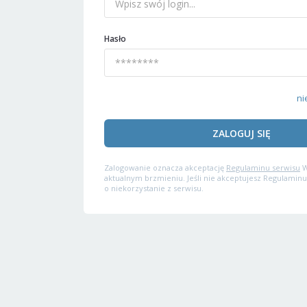
Hasło
ni
ZALOGUJ SIĘ
Zalogowanie oznacza akceptację
Regulaminu serwisu
W
aktualnym brzmieniu. Jeśli nie akceptujesz Regulaminu
o niekorzystanie z serwisu.