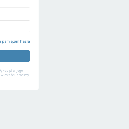
e pamiętam hasła
ykop.pl w jego
 w całości, prosimy