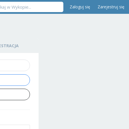
Zaloguj się
Zarejestruj się
ESTRACJA