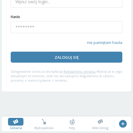
Hasło
nie pamiętam hasła
ZALOGUJ SIĘ
Zalogowanie oznacza akceptację
Regulaminu serwisu
Wykop.pl w jego
aktualnym brzmieniu. Jeśli nie akceptujesz Regulaminu w całości,
prosimy o niekorzystanie z serwisu.
Główna
Wykopalisko
Hity
Mikroblog