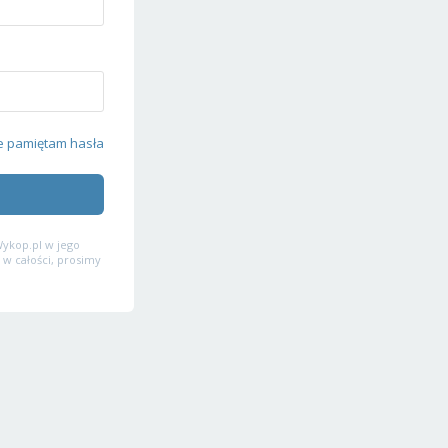
e pamiętam hasła
ykop.pl w jego
 w całości, prosimy