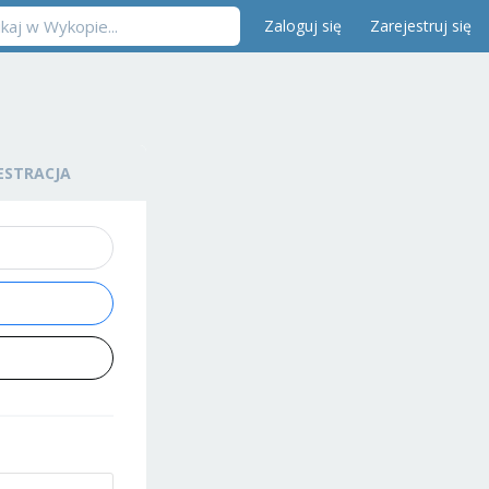
Zaloguj się
Zarejestruj się
ESTRACJA