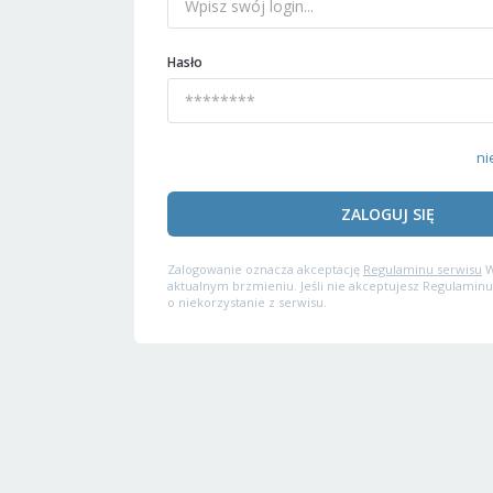
Hasło
ni
ZALOGUJ SIĘ
Zalogowanie oznacza akceptację
Regulaminu serwisu
W
aktualnym brzmieniu. Jeśli nie akceptujesz Regulaminu
o niekorzystanie z serwisu.