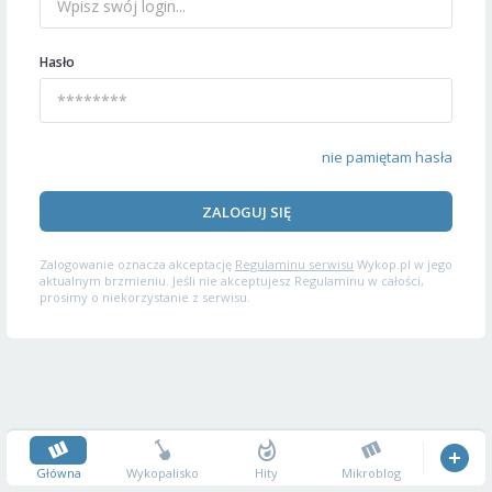
Hasło
nie pamiętam hasła
ZALOGUJ SIĘ
Zalogowanie oznacza akceptację
Regulaminu serwisu
Wykop.pl w jego
aktualnym brzmieniu. Jeśli nie akceptujesz Regulaminu w całości,
prosimy o niekorzystanie z serwisu.
Główna
Wykopalisko
Hity
Mikroblog