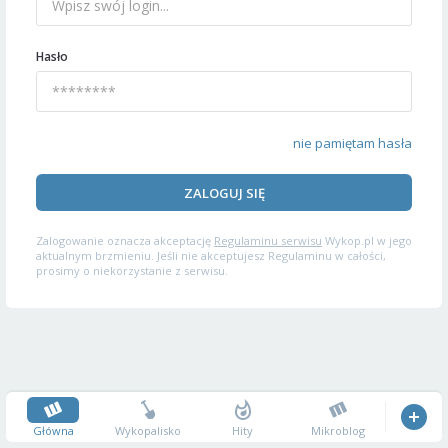
Hasło
nie pamiętam hasła
ZALOGUJ SIĘ
Zalogowanie oznacza akceptację
Regulaminu serwisu
Wykop.pl w jego
aktualnym brzmieniu. Jeśli nie akceptujesz Regulaminu w całości,
prosimy o niekorzystanie z serwisu.
Główna
Wykopalisko
Hity
Mikroblog