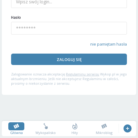
Hasło
nie pamiętam hasła
ZALOGUJ SIĘ
Zalogowanie oznacza akceptację
Regulaminu serwisu
Wykop.pl w jego
aktualnym brzmieniu. Jeśli nie akceptujesz Regulaminu w całości,
prosimy o niekorzystanie z serwisu.
Główna
Wykopalisko
Hity
Mikroblog