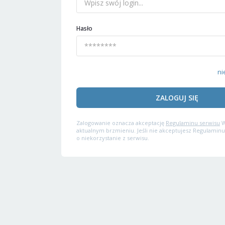
Hasło
ni
ZALOGUJ SIĘ
Zalogowanie oznacza akceptację
Regulaminu serwisu
W
aktualnym brzmieniu. Jeśli nie akceptujesz Regulaminu
o niekorzystanie z serwisu.