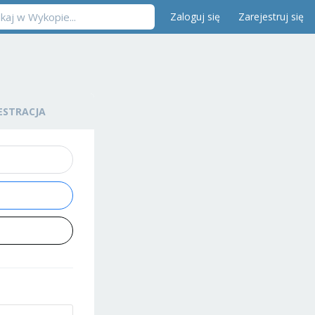
Zaloguj się
Zarejestruj się
ESTRACJA