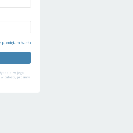
e pamiętam hasła
ykop.pl w jego
 w całości, prosimy