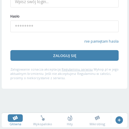
Hasło
nie pamiętam hasła
ZALOGUJ SIĘ
Zalogowanie oznacza akceptację
Regulaminu serwisu
Wykop.pl w jego
aktualnym brzmieniu. Jeśli nie akceptujesz Regulaminu w całości,
prosimy o niekorzystanie z serwisu.
Główna
Wykopalisko
Hity
Mikroblog