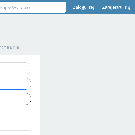
Zaloguj się
Zarejestruj się
ESTRACJA