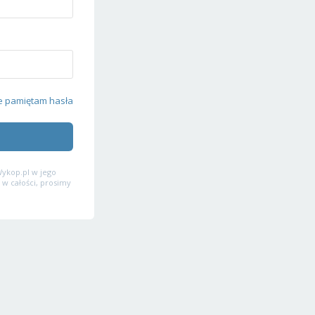
e pamiętam hasła
ykop.pl w jego
 w całości, prosimy