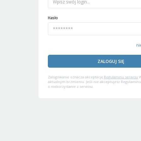
Hasło
ni
ZALOGUJ SIĘ
Zalogowanie oznacza akceptację
Regulaminu serwisu
W
aktualnym brzmieniu. Jeśli nie akceptujesz Regulaminu
o niekorzystanie z serwisu.